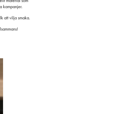
ellt material som
ala kampanjer.
k att vilja smaka.
illsammans!