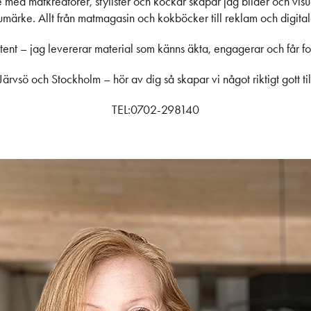
 med matkreatörer, stylister och kockar skapar jag bilder och visu
arumärke. Allt från matmagasin och kokböcker till reklam och digit
ntent – jag levererar material som känns äkta, engagerar och får fol
i Järvsö och Stockholm – hör av dig så skapar vi något riktigt gott t
TEL:0702-298140